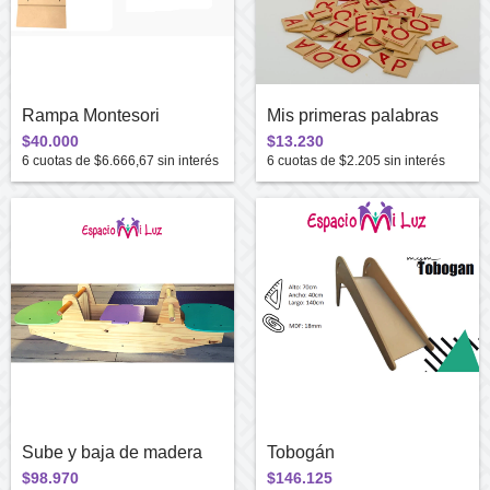
Rampa Montesori
Mis primeras palabras
$40.000
$13.230
6
cuotas de
$6.666,67
sin interés
6
cuotas de
$2.205
sin interés
Sube y baja de madera
Tobogán
$98.970
$146.125