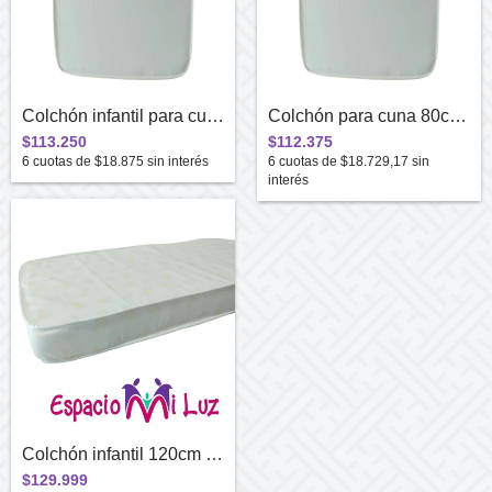
Colchón infantil para cuna (90cmx60cm)
Colchón para cuna 80cm x 50cm
$113.250
$112.375
6
cuotas de
$18.875
sin interés
6
cuotas de
$18.729,17
sin
interés
Colchón infantil 120cm x 60cm x 12cm
$129.999